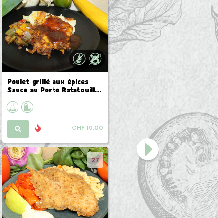
Poulet grillé aux épices
Ginger shot Pomme bio by
Sauce au Porto Ratatouille
Dame Gingembre
provençale Gratin
dauphinois
CHF 10.00
CHF 3.50
27
114