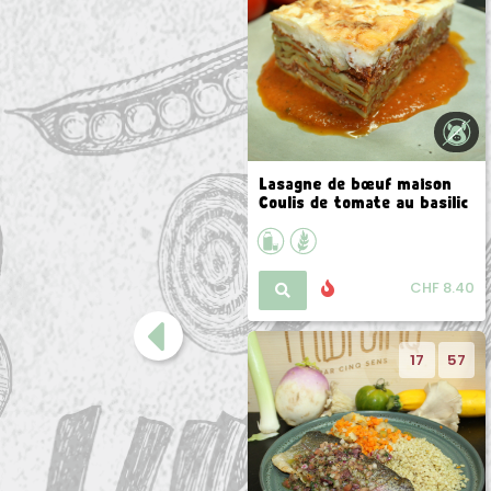
Salade de boulgour au
Lasagne de boeuf maison
poulet et petits légumes
Coulis de tomate au basilic
CHF 8.00
CHF 8.40
17
57