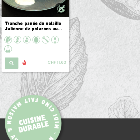
Tranche panée de volaille
Ginger shot miel bio by
Julienne de poivrons au
Dame Gingembre
pignons de pins Gnochetti
sardi
CHF 3.50
CHF 11.60