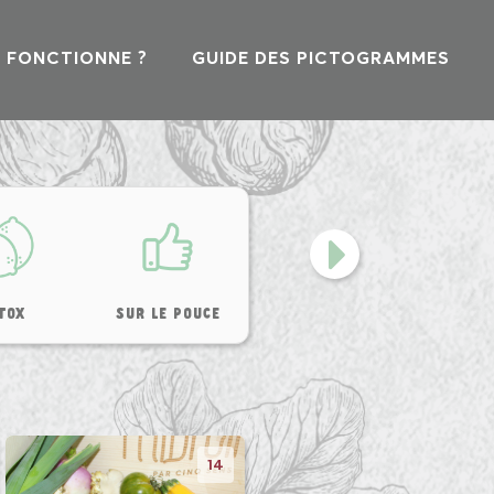
 FONCTIONNE ?
GUIDE DES PICTOGRAMMES
TOX
SUR LE POUCE
MIDI CINQ DOUCEUR
LA PAUSE
14
31