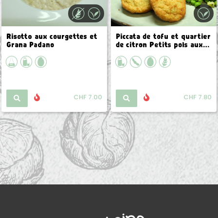
Risotto aux courgettes et
Piccata de tofu et quartier
Grana Padano
de citron Petits pois aux
oignons nouveaux
Épeautre façon pilaf
CHF 7.00
CHF 7.80