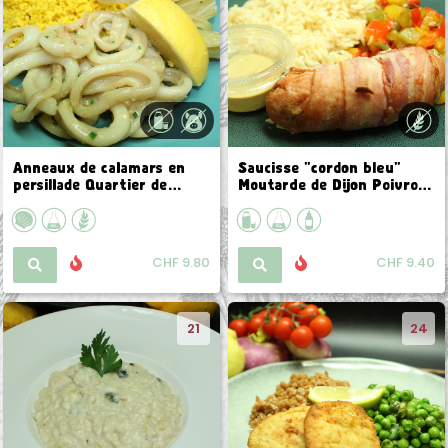
Anneaux de calamars en
Saucisse "cordon bleu"
persillade Quartier de
Moutarde de Dijon Poivrons
citron Fenouil braisé
grillés à l'huile d'olive Riz
Boulgour au curcuma
pilaf
CHF 9.80
CHF 9.40
21
24